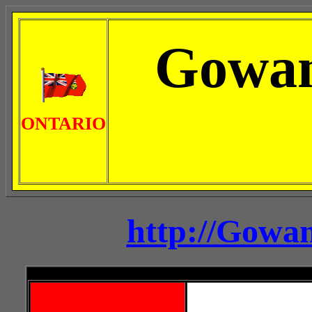
Gowan
ONTARIO
http://Gowa